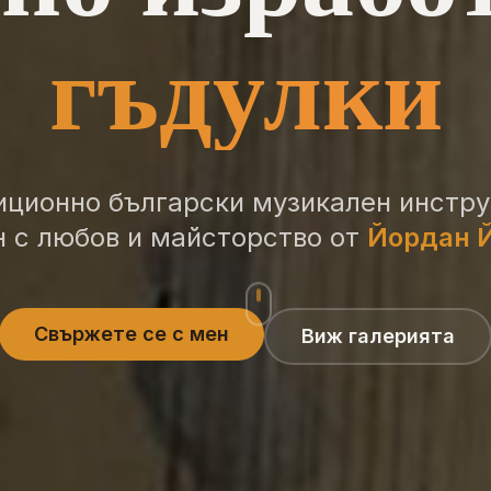
гъдулки
иционно български музикален инстру
 с любов и майсторство от
Йордан 
Свържете се с мен
Виж галерията