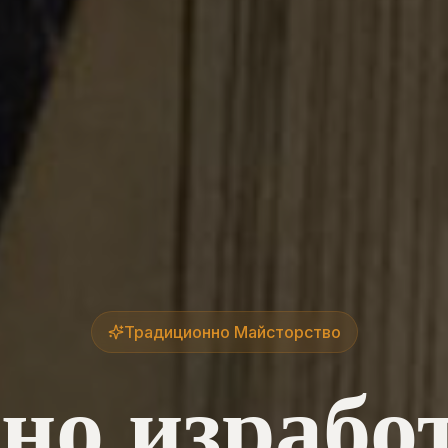
Традиционно Майсторство
но израбо