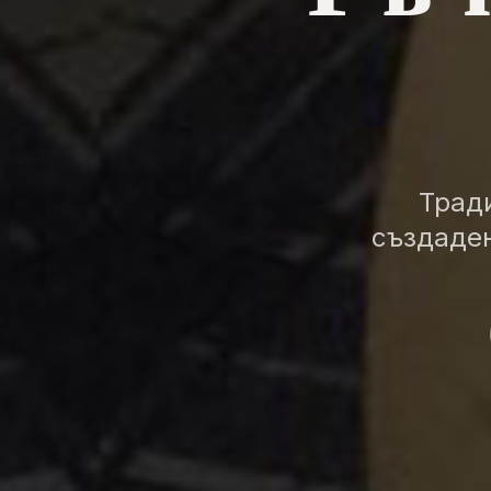
Трад
създаден