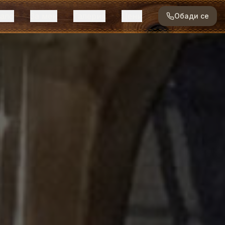
ало
За мен
Галерия
Цени
Обади се