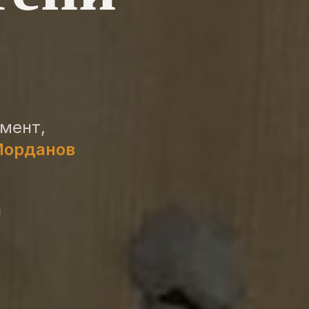
мент,
Йорданов